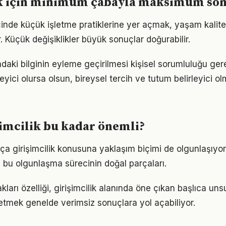
ik için minimum çabayla maksimum so
çinde küçük işletme pratiklerine yer açmak, yaşam kalitesi
. Küçük değişiklikler büyük sonuçlar doğurabilir.
ındaki bilginin eyleme geçirilmesi kişisel sorumluluğu ger
eyici olursa olsun, bireysel tercih ve tutum belirleyici
imcilik bu kadar önemli?
tıkça girişimcilik konusuna yaklaşım biçimi de olgunlaşıyo
a bu olgunlaşma sürecinin doğal parçaları.
arı özelliği, girişimcilik alanında öne çıkan başlıca unsu
etmek genelde verimsiz sonuçlara yol açabiliyor.