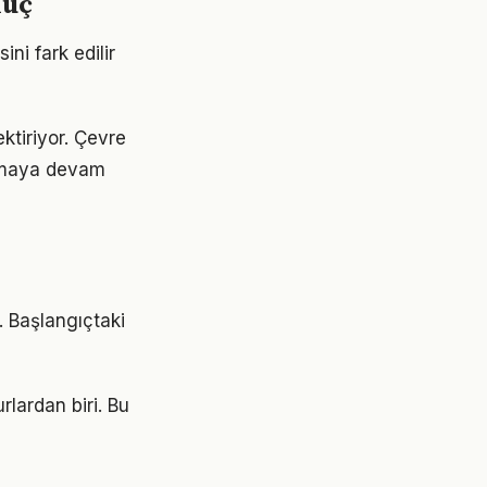
nuç
ni fark edilir
ektiriyor. Çevre
 olmaya devam
r. Başlangıçtaki
rlardan biri. Bu