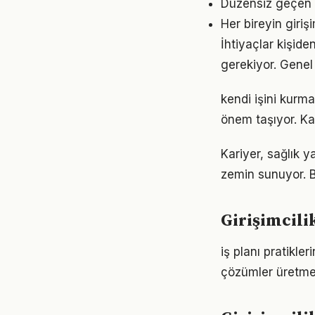
Düzensiz geçen g
Her bireyin giri
İhtiyaçlar kişiden
gerekiyor. Genel 
kendi işini kurm
önem taşıyor. Ka
Kariyer, sağlık y
zemin sunuyor. Bu
Girişimcili
iş planı pratikl
çözümler üretmey