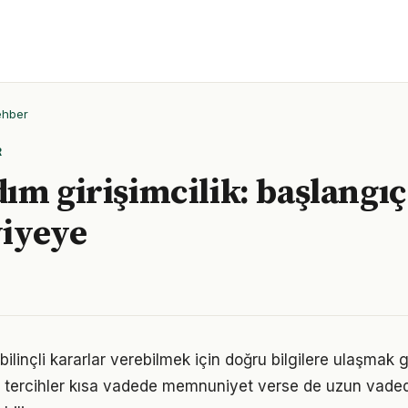
ehber
R
ım girişimcilik: başlangı
viyeye
 bilinçli kararlar verebilmek için doğru bilgilere ulaşmak 
 tercihler kısa vadede memnuniyet verse de uzun vade