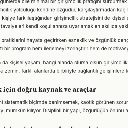
ünlerde bile minimal bir girişimcilik pratiğini sürdürmek
şimcilik yolculuğu kendine özgüdür, karşılaştırmadan kaçı
 kişiye farklılaştığından girişimcilik stratejisini de kişisel
tavsiyeleri kendi koşullarınıza uyarlamak en akıllıca yak
a pratiklerini hayata geçirirken esneklik ve özgünlük de
tı bir program hem ilerlemeyi zorlaştırır hem de motivas
a da kişisel yaşam; hangi alanda olursa olsun girişimcilik b
 zemin, farklı alanlarda birbiriyle bağlantılı gelişimlere k
k için doğru kaynak ve araçlar
erini sistematik biçimde benimsemek, kaotik görünen sorun
i mümkün kılıyor. Disiplinli bir yapı, özgürlüğün önünü a