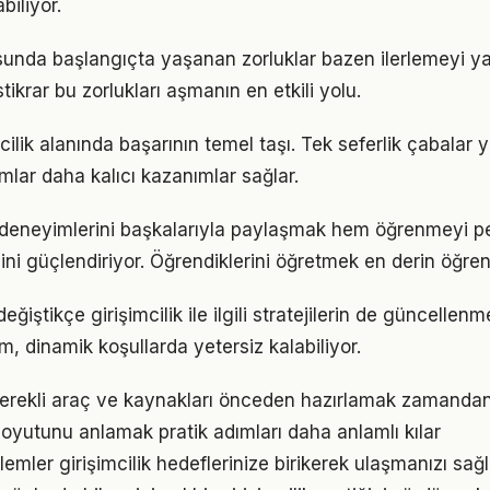
iliyor.
usunda başlangıçta yaşanan zorluklar bazen ilerlemeyi ya
tikrar bu zorlukları aşmanın en etkili yolu.
imcilik alanında başarının temel taşı. Tek seferlik çabalar 
ımlar daha kalıcı kazanımlar sağlar.
deneyimlerini başkalarıyla paylaşmak hem öğrenmeyi pe
cini güçlendiriyor. Öğrendiklerini öğretmek en derin öğre
eğiştikçe girişimcilik ile ilgili stratejilerin de güncellenm
ım, dinamik koşullarda yetersiz kalabiliyor.
n gerekli araç ve kaynakları önceden hazırlamak zamandan
oyutunu anlamak pratik adımları daha anlamlı kılar
mler girişimcilik hedeflerinize birikerek ulaşmanızı sağl