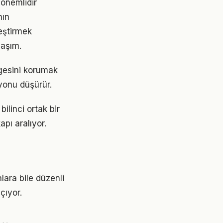
 önemlidir
nın
leştirmek
laşım.
ngesini korumak
yonu düşürür.
ilinci ortak bir
apı aralıyor.
lara bile düzenli
çıyor.