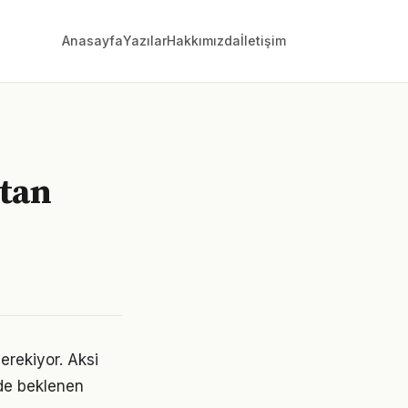
Anasayfa
Yazılar
Hakkımızda
İletişim
çtan
gerekiyor. Aksi
de beklenen