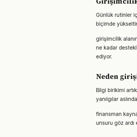
Girişimcil
Günlük rutinler i
biçimde yükseltir
girişimcilik alan
ne kadar destekl
ediyor.
Neden giriş
Bilgi birikimi ar
yanılgılar aslınd
finansman kaynakl
unsuru göz ardı 