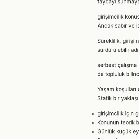
faydayı sunmayab
girişimcilik kon
Ancak sabır ve is
Süreklilik, giriş
sürdürülebilir ad
serbest çalışma 
de topluluk bilin
Yaşam koşulları d
Statik bir yaklaş
girişimcilik içi
Konunun teorik b
Günlük küçük eyle