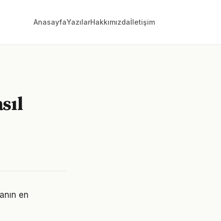
Anasayfa
Yazılar
Hakkımızda
İletişim
sıl
manın en
.