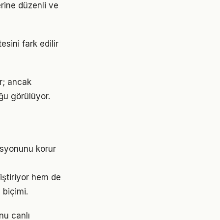
erine düzenli ve
sini fark edilir
or; ancak
ğu görülüyor.
asyonunu korur
ştiriyor hem de
 biçimi.
nu canlı