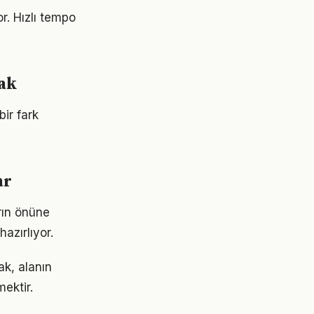
. Hızlı tempo
mak
bir fark
ar
arın önüne
azırlıyor.
ak, alanın
ektir.