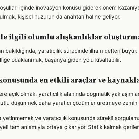
şulları içinde inovasyon konusu giderek önem kazanıyor
ulmak, kişisel huzurun da anahtarı haline geliyor.
 ile ilgili olumlu alışkanlıklar oluştur
n bakıldığında, yaratıcılık sürecinde ilham defteri büyük 
lliğe odaklanmak, başarıya giden yolu kısaltabilir.
 konusunda en etkili araçlar ve kaynakl
lere açık olmak, yaratıcılık alanında dogmatik yaklaşıml
utlu düşünmek daha yaratıcı çözümler üretmeye zemin h
le yetinmemek ve yaratıcılık konusunda sürekli sorgulam
eli tam anlamıyla ortaya çıkarıyor. Statik kalmak gerilem