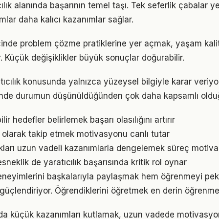
ıcılık alanında başarının temel taşı. Tek seferlik çabalar y
ımlar daha kalıcı kazanımlar sağlar.
çinde problem çözme pratiklerine yer açmak, yaşam kalite
. Küçük değişiklikler büyük sonuçlar doğurabilir.
tıcılık konusunda yalnızca yüzeysel bilgiyle karar veriy
iğinde durumun düşünüldüğünden çok daha kapsamlı oldu
ir hedefler belirlemek başarı olasılığını artırır
l olarak takip etmek motivasyonu canlı tutar
ukları uzun vadeli kazanımlarla dengelemek süreç motiv
neklik de yaratıcılık başarısında kritik rol oynar
eneyimlerini başkalarıyla paylaşmak hem öğrenmeyi peki
i güçlendiriyor. Öğrendiklerini öğretmek en derin öğrenme
ında küçük kazanımları kutlamak, uzun vadede motivasyo