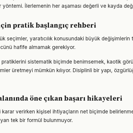
bir yöntemi. İlerlemenin her aşaması değerli ve kayda değ
 için pratik başlangıç rehberi
k seçimler, yaratıcılık konusundaki büyük değişimlerin te
gücünü hafife almamak gerekiyor.
 pratiklerini sistematik biçimde benimsemek, kaotik gör
ümler üretmeyi mümkün kılıyor. Disiplinli bir yapı, özgür
 alanında öne çıkan başarı hikayeleri
gili karar verirken kişisel ihtiyaçların net biçimde belirlenm
yan tek bir formül bulunmuyor.