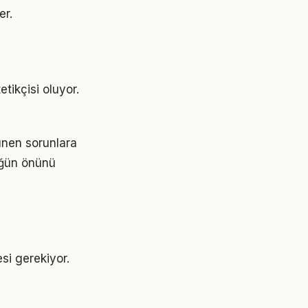
er.
tikçisi oluyor.
ünen sorunlara
lüğün önünü
esi gerekiyor.