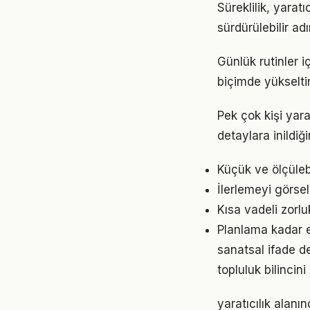
Süreklilik, yarat
sürdürülebilir ad
Günlük rutinler i
biçimde yükseltir
Pek çok kişi yara
detaylara inild
Küçük ve ölçülebil
İlerlemeyi görse
Kısa vadeli zorl
Planlama kadar es
sanatsal ifade d
topluluk bilincin
yaratıcılık alan