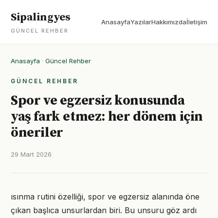
Sipalingyes
Anasayfa
Yazılar
Hakkımızda
İletişim
GÜNCEL REHBER
Anasayfa
·
Güncel Rehber
GÜNCEL REHBER
Spor ve egzersiz konusunda
yaş fark etmez: her dönem için
öneriler
29 Mart 2026
ısınma rutini özelliği, spor ve egzersiz alanında öne
çıkan başlıca unsurlardan biri. Bu unsuru göz ardı