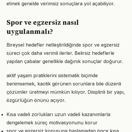
etmek genelde verimsiz sonuçlara yol açabiliyor.
Spor ve egzersiz nasıl
uygulanmalı?
Bireysel hedefler netleştirildiğinde spor ve egzersiz
süreci çok daha verimli ilerler. Belirsiz hedeflerle
yapılan çabalar genellikle dağınık sonuçlar doğurur.
aktif yaşam pratiklerini sistematik biçimde
benimsemek, kaotik görünen sorunlara bile düzenli
çözümler üretmeyi mümkün kılıyor. Disiplinli bir yapı,
özgürlüğün önünü açıyor.
Kısa vadeli zorlukları uzun vadeli kazanımlarla
dengelemek süreç motivasyonunu korur
spor ve egzersiz konusuna başlamadan önce kısa