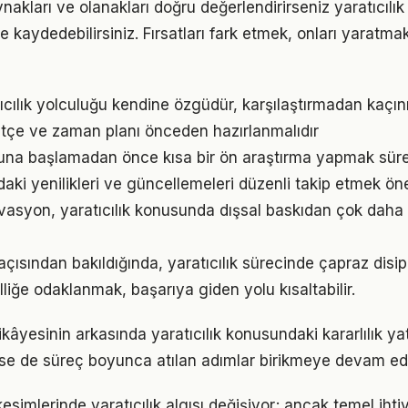
akları ve olanakları doğru değerlendirirseniz yaratıcılı
me kaydedebilirsiniz. Fırsatları fark etmek, onları yaratm
tıcılık yolculuğu kendine özgüdür, karşılaştırmadan kaçın
 bütçe ve zaman planı önceden hazırlanmalıdır
suna başlamadan önce kısa bir ön araştırma yapmak sürec
ndaki yenilikleri ve güncellemeleri düzenli takip etmek ön
vasyon, yaratıcılık konusunda dışsal baskıdan çok daha gü
 açısından bakıldığında, yaratıcılık sürecinde çapraz disip
lliğe odaklanmak, başarıya giden yolu kısaltabilir.
kâyesinin arkasında yaratıcılık konusundaki kararlılık ya
 de süreç boyunca atılan adımlar birikmeye devam edi
esimlerinde yaratıcılık algısı değişiyor; ancak temel ih