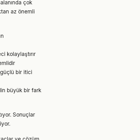
k alanında çok
aktan az önemli
ın
i kolaylaştırır
emlidir
çlü bir itici
lin büyük bir fark
tıyor. Sonuçlar
yor.
tiyaçlar ve çözüm