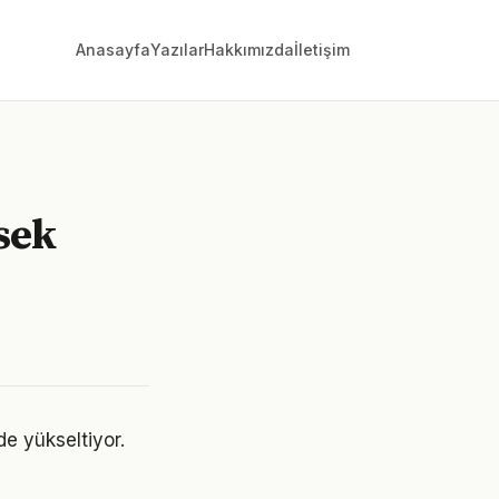
Anasayfa
Yazılar
Hakkımızda
İletişim
sek
 de yükseltiyor.