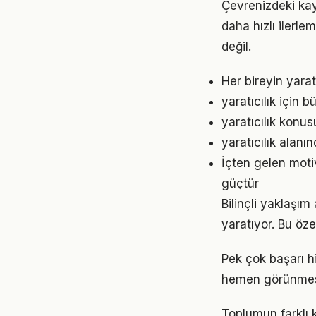
Çevrenizdeki kayn
daha hızlı ilerle
değil.
Her bireyin yara
yaratıcılık için
yaratıcılık konu
yaratıcılık alanı
İçten gelen moti
güçtür
Bilinçli yaklaşım
yaratıyor. Bu öze
Pek çok başarı hi
hemen görünmese
Toplumun farklı k