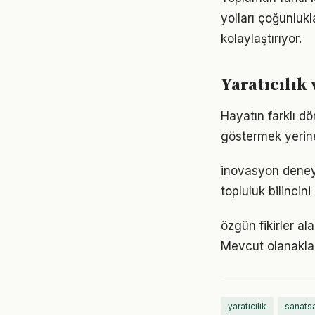
yolları çoğunlukl
kolaylaştırıyor.
Yaratıcılık 
Hayatın farklı dö
göstermek yerine
inovasyon deney
topluluk bilincin
özgün fikirler a
Mevcut olanaklarl
yaratıcılık
sanatsa