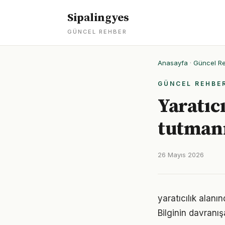
Sipalingyes
GÜNCEL REHBER
Anasayfa
·
Güncel R
GÜNCEL REHBE
Yaratıc
tutmanı
26 Mayıs 2026
yaratıcılık alanı
Bilginin davranı