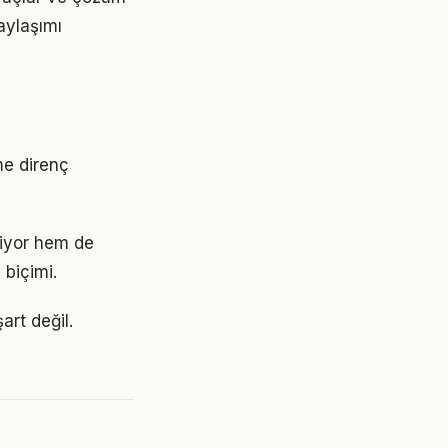
aylaşımı
me direnç
riyor hem de
 biçimi.
art değil.