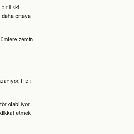
ir ilişki
z daha ortaya
üşümlere zemin
anıyor. Hızlı
ör olabiliyor.
e dikkat etmek